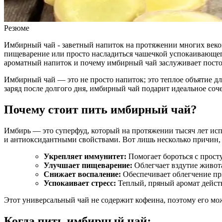
Резюме
Имбирный чай - заветный напиток на протяжении многих веков
пищеварение или просто насладиться чашечкой успокаивающего
ароматный напиток и почему имбирный чай заслуживает посто
Имбирный чай — это не просто напиток; это теплое объятие д
заряд после долгого дня, имбирный чай подарит идеальное соче
Почему стоит пить имбирный чай?
Имбирь — это суперфуд, который на протяжении тысяч лет исп
и антиоксидантными свойствами. Вот лишь несколько причин,
Укрепляет иммунитет:
Помогает бороться с прост
Улучшает пищеварение:
Облегчает вздутие живота
Снижает воспаление:
Обеспечивает облегчение при
Успокаивает стресс:
Теплый, пряный аромат дейст
Этот универсальный чай не содержит кофеина, поэтому его мо
Когда пить имбирный чай: