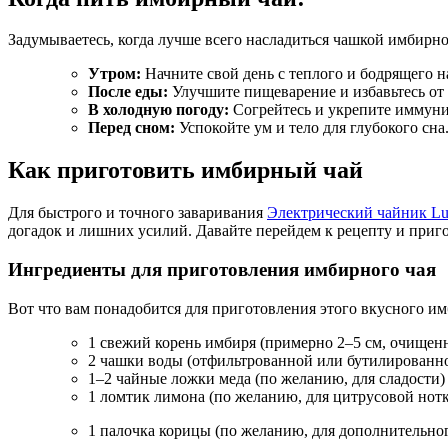
Задумываетесь, когда лучше всего насладиться чашкой имбирно
Утром:
Начните свой день с теплого и бодрящего н
После еды:
Улучшите пищеварение и избавьтесь от 
В холодную погоду:
Согрейтесь и укрепите иммуни
Перед сном:
Успокойте ум и тело для глубокого сна
Как приготовить имбирный чай
Для быстрого и точного заваривания
Электрический чайник L
догадок и лишних усилий. Давайте перейдем к рецепту и приг
Ингредиенты для приготовления имбирного чая
Вот что вам понадобится для приготовления этого вкусного им
1 свежий корень имбиря (примерно 2–5 см, очище
2 чашки воды (отфильтрованной или бутилированно
1–2 чайные ложки меда (по желанию, для сладости)
1 ломтик лимона (по желанию, для цитрусовой нот
1 палочка корицы (по желанию, для дополнительног