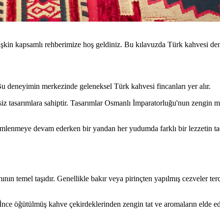
şkin kapsamlı rehberimize hoş geldiniz. Bu kılavuzda Türk kahvesi dene
 Bu deneyimin merkezinde geleneksel Türk kahvesi fincanları yer alır.
rsiz tasarımlara sahiptir. Tasarımlar Osmanlı İmparatorluğu'nun zengin m
mlenmeye devam ederken bir yandan her yudumda farklı bir lezzetin tadı
ın temel taşıdır. Genellikle bakır veya pirinçten yapılmış cezveler terc
. İnce öğütülmüş kahve çekirdeklerinden zengin tat ve aromaların elde 