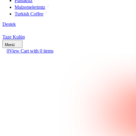
Plastiksiz
Malzemelerimiz
Turkish Coffee
Destek
Taze Kulüp
Menü
0
View Cart with 0 items