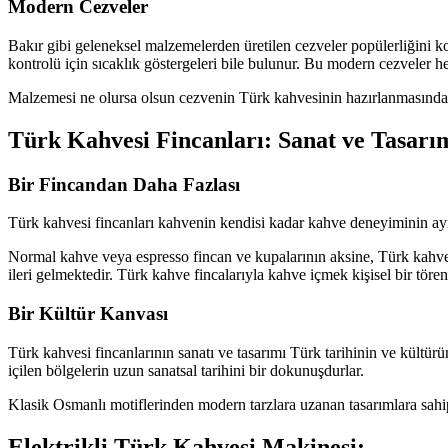
Modern Cezveler
Bakır gibi geleneksel malzemelerden üretilen cezveler popülerliğini k
kontrolü için sıcaklık göstergeleri bile bulunur. Bu modern cezveler 
Malzemesi ne olursa olsun cezvenin Türk kahvesinin hazırlanmasındaki 
Türk Kahvesi Fincanları: Sanat ve Tasarı
Bir Fincandan Daha Fazlası
Türk kahvesi fincanları kahvenin kendisi kadar kahve deneyiminin ayr
Normal kahve veya espresso fincan ve kupalarının aksine, Türk kahves
ileri gelmektedir. Türk kahve fincalarıyla kahve içmek kişisel bir töre
Bir Kültür Kanvası
Türk kahvesi fincanlarının sanatı ve tasarımı Türk tarihinin ve kültürü
içilen bölgelerin uzun sanatsal tarihini bir dokunuşdurlar.
Klasik Osmanlı motiflerinden modern tarzlara uzanan tasarımlara sahip 
Elektrikli Türk Kahvesi Makinesi: