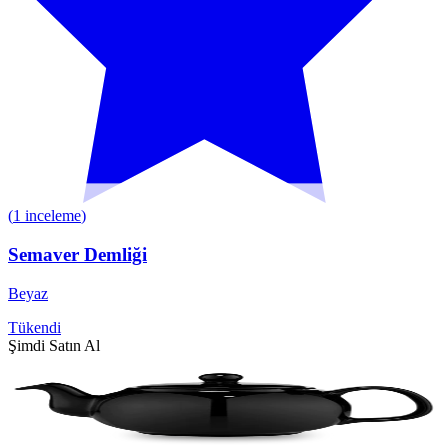
(
1
inceleme
)
Semaver Demliği
Beyaz
Tükendi
Şimdi Satın Al