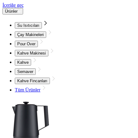
İçeriğe geç
Ürünler
Su Isıtıcıları
Çay Makineleri
Pour Over
Kahve Makinesi
Kahve
Semaver
Kahve Fincanları
Tüm Ürünler