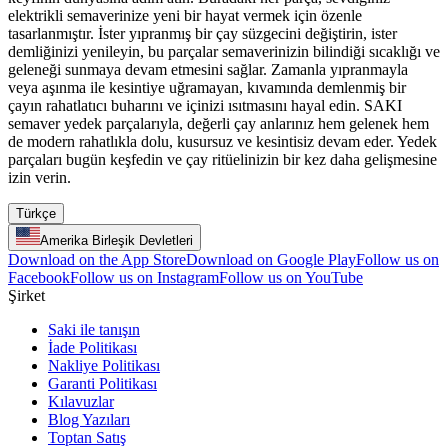
elektrikli semaverinize yeni bir hayat vermek için özenle
tasarlanmıştır. İster yıpranmış bir çay süzgecini değiştirin, ister
demliğinizi yenileyin, bu parçalar semaverinizin bilindiği sıcaklığı ve
geleneği sunmaya devam etmesini sağlar. Zamanla yıpranmayla
veya aşınma ile kesintiye uğramayan, kıvamında demlenmiş bir
çayın rahatlatıcı buharını ve içinizi ısıtmasını hayal edin. SAKI
semaver yedek parçalarıyla, değerli çay anlarınız hem gelenek hem
de modern rahatlıkla dolu, kusursuz ve kesintisiz devam eder. Yedek
parçaları bugün keşfedin ve çay ritüelinizin bir kez daha gelişmesine
izin verin.
Türkçe
Amerika Birleşik Devletleri
Download on the App Store
Download on Google Play
Follow us on
Facebook
Follow us on Instagram
Follow us on YouTube
Şirket
Saki ile tanışın
İade Politikası
Nakliye Politikası
Garanti Politikası
Kılavuzlar
Blog Yazıları
Toptan Satış