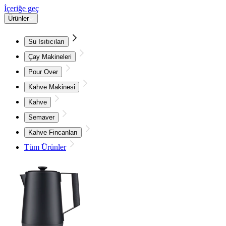
İçeriğe geç
Ürünler
Su Isıtıcıları
Çay Makineleri
Pour Over
Kahve Makinesi
Kahve
Semaver
Kahve Fincanları
Tüm Ürünler