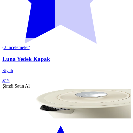
(
2
incelemeler
)
Luna Yedek Kapak
Siyah
$15
Şimdi Satın Al