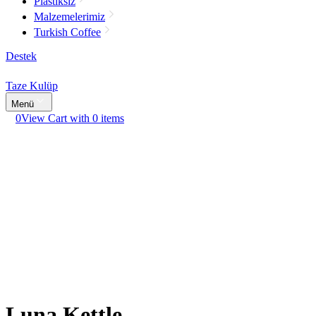
Plastiksiz
Malzemelerimiz
Turkish Coffee
Destek
Taze Kulüp
Menü
0
View Cart with 0 items
Luna Kettle