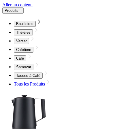
Aller au contenu
Produits
Bouilloires
Théières
Verser
Cafetière
Café
Samovar
Tasses à Café
Tous les Produits