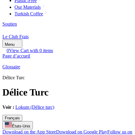
Plastic-Free
Our Materials
Turkish Coffee
Soutien
Le Club Frais
Menu
0
View Cart with 0 items
Page d’accueil
Glossaire
Délice Turc
Délice Turc
Voir :
Lokum (Délice turc)
Français
États-Unis
Download on the App Store
Download on Google Play
Follow us on