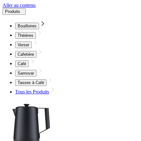
Aller au contenu
Produits
Bouilloires
Théières
Verser
Cafetière
Café
Samovar
Tasses à Café
Tous les Produits