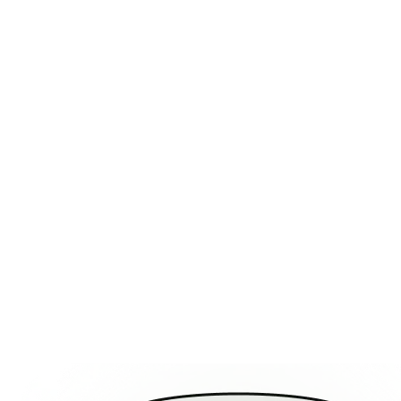
Supprime entièrement le risque de fenêtres de niveau en plastique.
Les niveaux d'eau se lisent par embossage interne sur la carafe —
une conception « aveugle ».
04
Construction monocoque
La chambre intérieure est emboutie dans une seule feuille d'acier.
Pas d'adhésifs, de joints ni de soudures entre le fond et les parois.