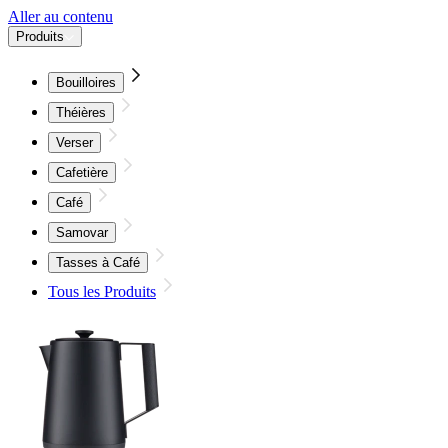
Aller au contenu
Produits
Bouilloires
Théières
Verser
Cafetière
Café
Samovar
Tasses à Café
Tous les Produits