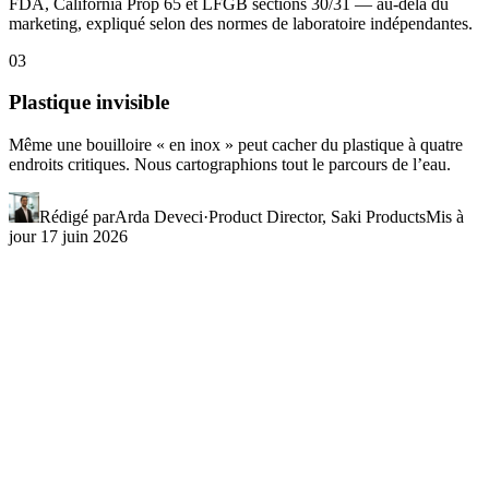
FDA, California Prop 65 et LFGB sections 30/31 — au-delà du
marketing, expliqué selon des normes de laboratoire indépendantes.
03
Plastique invisible
Même une bouilloire « en inox » peut cacher du plastique à quatre
endroits critiques. Nous cartographions tout le parcours de l’eau.
Rédigé par
Arda Deveci
·
Product Director, Saki Products
Mis à
jour
17 juin 2026
Que se passe-t-il vraiment
à l'ébullition ?
Les étiquettes « sans BPA » ne changent pas la thermodynamique.
Vers 100 °C, les polymères se dégradent ; des particules passent à
l'interface avec l'eau à des densités de millions par millilitre. Les
deux chiffres ci-dessous illustrent des résultats solides publiés ces
dernières années.