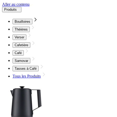
Aller au contenu
Produits
Bouilloires
Théières
Verser
Cafetière
Café
Samovar
Tasses à Café
Tous les Produits