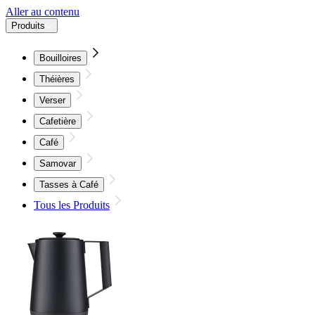
Aller au contenu
Produits
Bouilloires
Théières
Verser
Cafetière
Café
Samovar
Tasses à Café
Tous les Produits