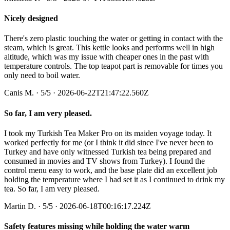
Nicely designed
There's zero plastic touching the water or getting in contact with the
steam, which is great. This kettle looks and performs well in high
altitude, which was my issue with cheaper ones in the past with
temperature controls. The top teapot part is removable for times you
only need to boil water.
Canis M.
·
5
/5
· 2026-06-22T21:47:22.560Z
So far, I am very pleased.
I took my Turkish Tea Maker Pro on its maiden voyage today. It
worked perfectly for me (or I think it did since I've never been to
Turkey and have only witnessed Turkish tea being prepared and
consumed in movies and TV shows from Turkey). I found the
control menu easy to work, and the base plate did an excellent job
holding the temperature where I had set it as I continued to drink my
tea. So far, I am very pleased.
Martin D.
·
5
/5
· 2026-06-18T00:16:17.224Z
Safety features missing while holding the water warm