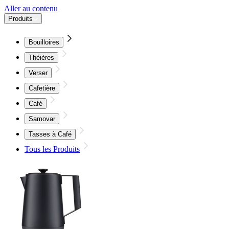
Aller au contenu
Produits
Bouilloires
Théières
Verser
Cafetière
Café
Samovar
Tasses à Café
Tous les Produits