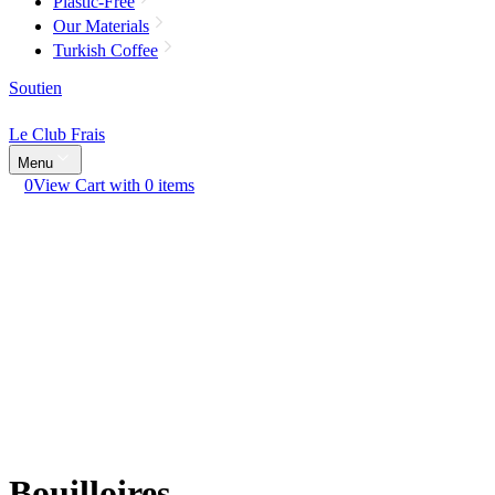
Plastic-Free
Our Materials
Turkish Coffee
Soutien
Le Club Frais
Menu
0
View Cart with 0 items
Bouilloires