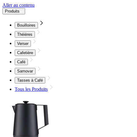
Aller au contenu
Produits
Bouilloires
Théières
Verser
Cafetière
Café
Samovar
Tasses à Café
Tous les Produits