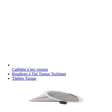
Cafétière à bec verseur
Bouilloire à Thé Turque TeaSmart
Théière Turque