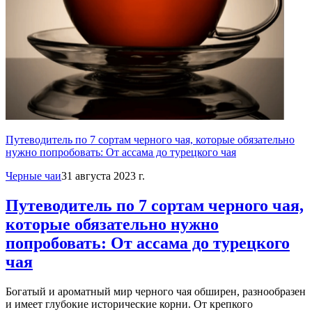
Путеводитель по 7 сортам черного чая, которые обязательно
нужно попробовать: От ассама до турецкого чая
Черные чаи
31 августа 2023 г.
Путеводитель по 7 сортам черного чая,
которые обязательно нужно
попробовать: От ассама до турецкого
чая
Богатый и ароматный мир черного чая обширен, разнообразен
и имеет глубокие исторические корни. От крепкого